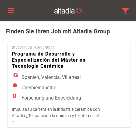
Finden Sie Ihren Job mit Altadia Group
Altadia
01/07/2026 - 30/09/2026
Group
Stellen
Programa de Desarrollo y
Especialización del Máster en
Tecnología Cerámica
Lebenslauf
Spanien
,
Valencia
,
Villarreal
Chemieindustrie
hochladen
Anmelden
Forschung und Entwicklung
Impulsa tu carrera en la industria cerámica con
Sprache
Altadia ¿Te apasiona la química y te interesa el
...
mundo industrial? ¿Quieres formar parte de
la multinacional líder en fritas, esmaltes, colores y
tintas para el sector cerámico?