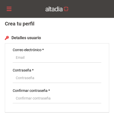
Crea tu perfil
Altadia
Detalles usuario
Group
Lista
Correo electrónico *
ofertas
Subir
Contraseña *
de
CV
Acceso
Confirmar contraseña *
trabajo
Idioma