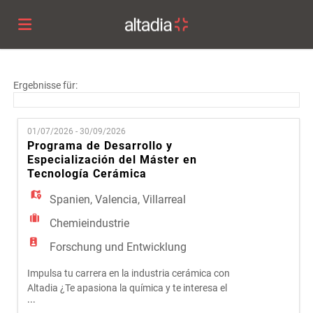
Altadia
Ergebnisse für:
Group
Stellen
01/07/2026 - 30/09/2026
Programa de Desarrollo y
Especialización del Máster en
Lebenslauf
Tecnología Cerámica
Spanien
,
Valencia
,
Villarreal
hochladen
Anmelden
Chemieindustrie
Forschung und Entwicklung
Sprache
Impulsa tu carrera en la industria cerámica con
Altadia ¿Te apasiona la química y te interesa el
...
mundo industrial? ¿Quieres formar parte de