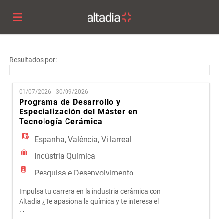
Altadia
Resultados por:
Group
Ofertas
01/07/2026 - 30/09/2026
Programa de Desarrollo y
Especialización del Máster en
de
Regista-
Tecnología Cerámica
Espanha
,
Valência
,
Villarreal
emprego
te
Iniciar
Indústria Química
Pesquisa e Desenvolvimento
sessão
Língua
Impulsa tu carrera en la industria cerámica con
Altadia ¿Te apasiona la química y te interesa el
...
mundo industrial? ¿Quieres formar parte de