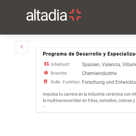
Programa de Desarrollo y Especializ
Spanien
,
Valencia
,
Villarr
Arbeitsort:
Chemieindustrie
Branche:
Forschung und Entwickl
Rolle - Funktion:
Impulsa tu carrera en la industria cerámica con Al
la multinacional líder en fritas, esmaltes, colore
...
mundo con innovación, energía y talento. ¡Form