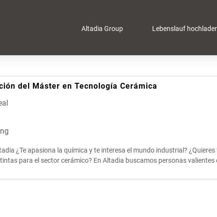
Altadia Group
Lebenslauf hochlade
ación del Máster en Tecnología Cerámica
eal
ung
tadia ¿Te apasiona la química y te interesa el mundo industrial? ¿Quieres
s y tintas para el sector cerámico? En Altadia buscamos personas valientes 
a par